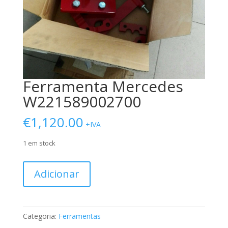
Ferramenta Mercedes
W221589002700
€
1,120.00
+IVA
1 em stock
Quantidade
Adicionar
de
Ferramenta
Mercedes
W221589002700
Categoria:
Ferramentas