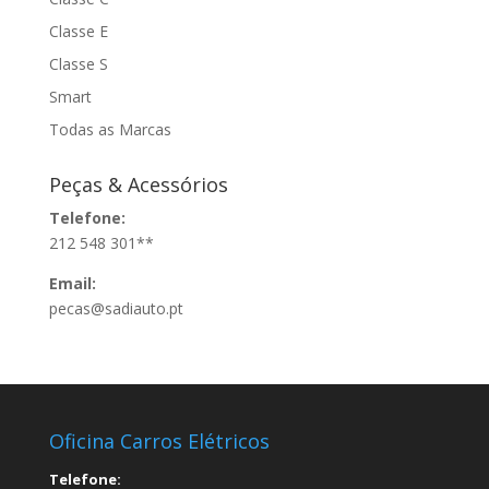
Classe E
Classe S
Smart
Todas as Marcas
Peças & Acessórios
Telefone:
212 548 301**
Email:
pecas@sadiauto.pt
Oficina Carros Elétricos
Telefone: