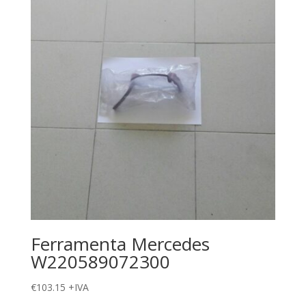
Ferramenta Mercedes
W220589072300
€
103.15
+IVA