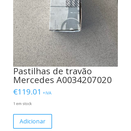
Pastilhas de travão
Mercedes A0034207020
€
119.01
+IVA
1 em stock
Quantidade
Adicionar
de
Pastilhas