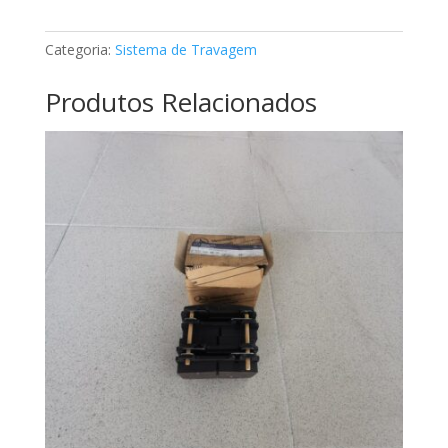
de
travão
Categoria:
Sistema de Travagem
Mercedes
A0034207020
Produtos Relacionados