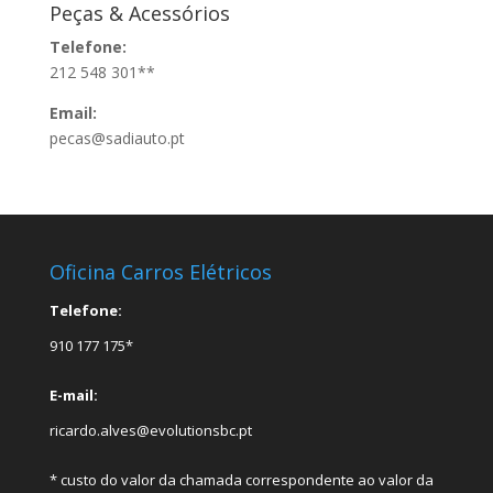
Peças & Acessórios
Telefone:
212 548 301**
Email:
pecas@sadiauto.pt
Oficina Carros Elétricos
Telefone:
910 177 175*
E-mail:
ricardo.alves@evolutionsbc.pt
* custo do valor da chamada correspondente ao valor da