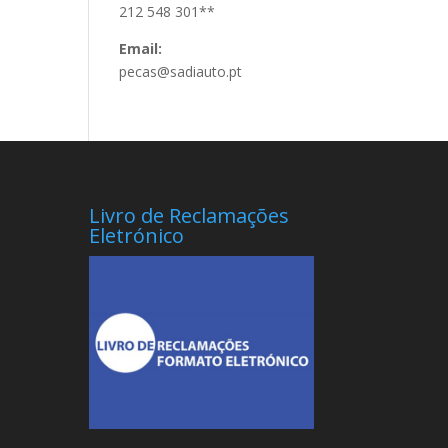
212 548 301**
Email:
pecas@sadiauto.pt
Livro de Reclamações
Eletrónico