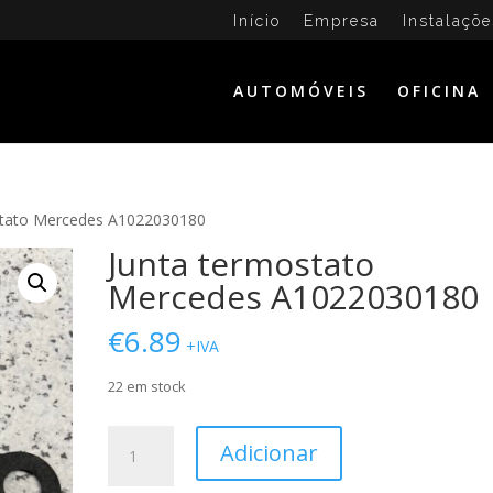
Início
Empresa
Instalaçõe
AUTOMÓVEIS
OFICINA
stato Mercedes A1022030180
Junta termostato
Mercedes A1022030180
€
6.89
+IVA
22 em stock
Quantidade
Adicionar
de
Junta