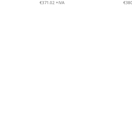
€
371.02
+IVA
€
380