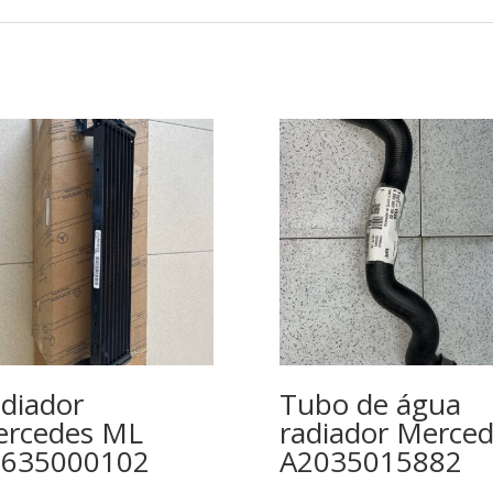
diador
Tubo de água
rcedes ML
radiador Merce
1635000102
A2035015882