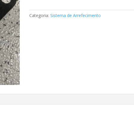
termostato
Mercedes
Categoria:
Sistema de Arrefecimento
A1022030180