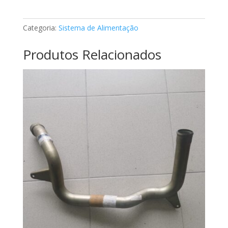
de
combustível
Categoria:
Sistema de Alimentação
Mercedes
A1120940604
Produtos Relacionados