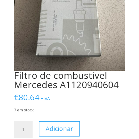
Filtro de combustível
Mercedes A1120940604
€
80.64
+IVA
7 em stock
Quantidade
Adicionar
de
Filtro