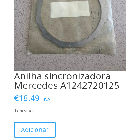
Anilha sincronizadora
Mercedes A1242720125
€
18.49
+IVA
1 em stock
Quantidade
Adicionar
de
Anilha