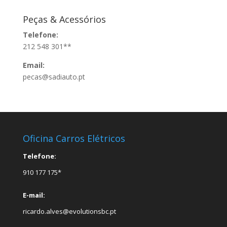
Peças & Acessórios
Telefone:
212 548 301**
Email:
pecas@sadiauto.pt
Oficina Carros Elétricos
Telefone:
910 177 175*
E-mail:
ricardo.alves@evolutionsbc.pt