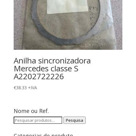
Anilha sincronizadora
Mercedes classe S
A2202722226
€
38.33
+IVA
Nome ou Ref.
Pesquisar
Pesquisa
por:
Categorias de produto