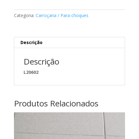
da
Longarina
Categoria:
Carroçaria / Para-choques
Mercedes
A1246280907
Descrição
Descrição
L20602
Produtos Relacionados