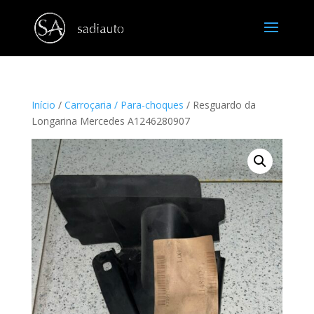
Início
/
Carroçaria / Para-choques
/ Resguardo da
Longarina Mercedes A1246280907