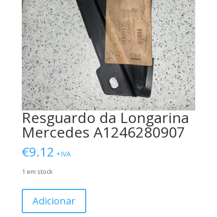
Resguardo da Longarina
Mercedes A1246280907
€
9.12
+IVA
1 em stock
Quantidade
Adicionar
de
Resguardo