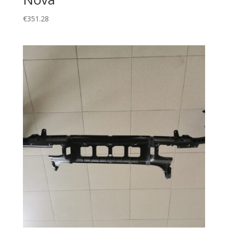
€
351.28