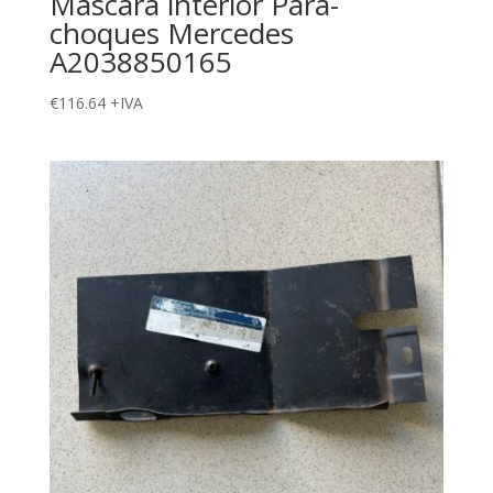
Mascara interior Para-
choques Mercedes
A2038850165
€
116.64
+IVA