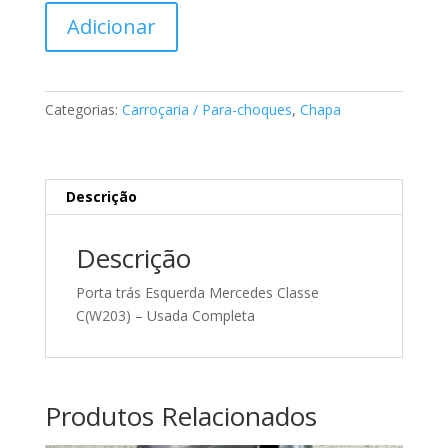
Quantidade
Adicionar
de
Porta
trás
Esquerda
Categorias:
Carroçaria / Para-choques
,
Chapa
Mercedes
Classe
C(W203)
-
Descrição
Usada
Completa
Descrição
Porta trás Esquerda Mercedes Classe
C(W203) – Usada Completa
Produtos Relacionados