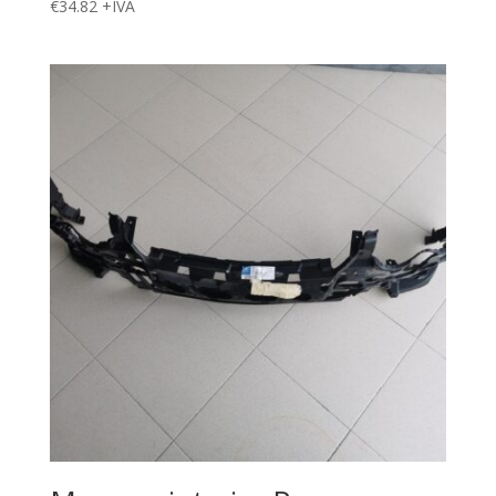
€
34.82
+IVA