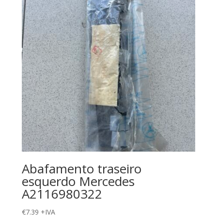
Abafamento traseiro
esquerdo Mercedes
A2116980322
€
7.39
+IVA