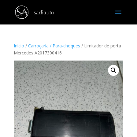
Início
/
Carroçaria / Para-choques
/ Limitador de porta
Mercedes A2017300416