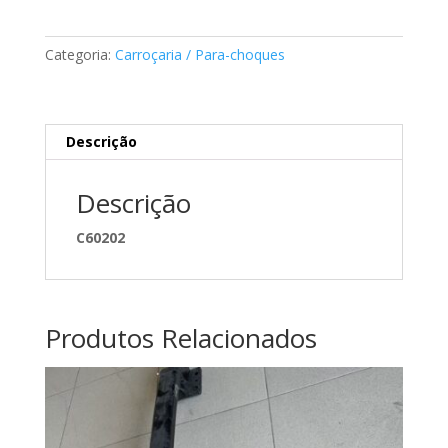
de
porta
Categoria:
Carroçaria / Para-choques
Mercedes
A2017300416
Descrição
Descrição
C60202
Produtos Relacionados