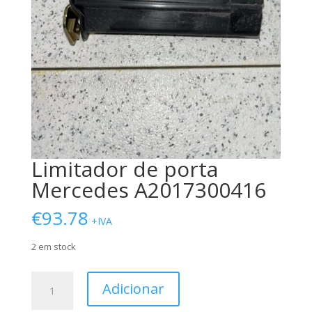
Limitador de porta
Mercedes A2017300416
€
93.78
+IVA
2 em stock
Quantidade
Adicionar
de
Limitador