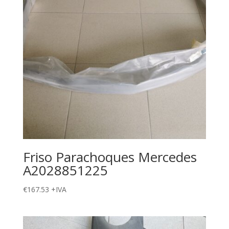
Friso Parachoques Mercedes
A2028851225
€
167.53
+IVA