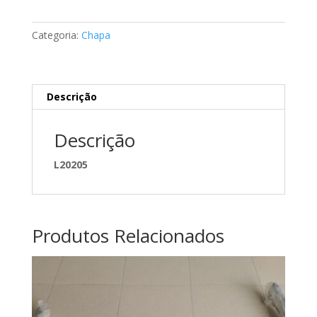
da
Longarina
Categoria:
Chapa
Mercedes
A2026203531
Descrição
Descrição
L20205
Produtos Relacionados