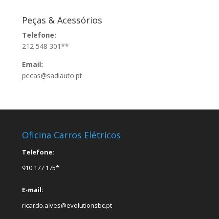
Peças & Acessórios
Telefone:
212 548 301**
Email:
pecas@sadiauto.pt
Oficina Carros Elétricos
Telefone:
910 177 175*
E-mail:
ricardo.alves@evolutionsbc.pt