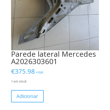
Parede lateral Mercedes
A2026303601
€
375.98
+IVA
1 em stock
Quantidade
Adicionar
de
Parede
lateral