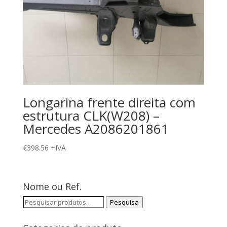
Longarina frente direita com
estrutura CLK(W208) –
Mercedes A2086201861
€
398.56
+IVA
Nome ou Ref.
Pesquisar
Pesquisa
por: