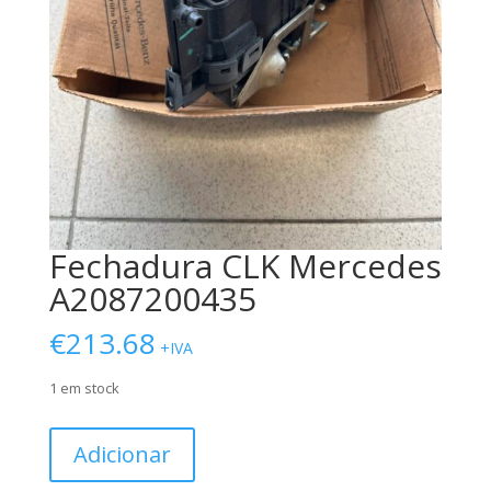
Fechadura CLK Mercedes
A2087200435
€
213.68
+IVA
1 em stock
Quantidade
Adicionar
de
Fechadura