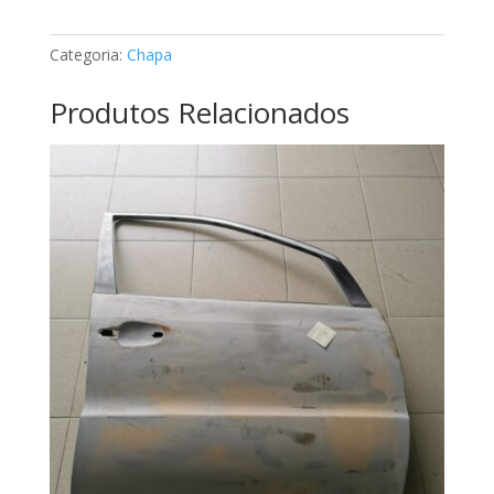
CLK
Mercedes
Categoria:
Chapa
A2087200435
Produtos Relacionados