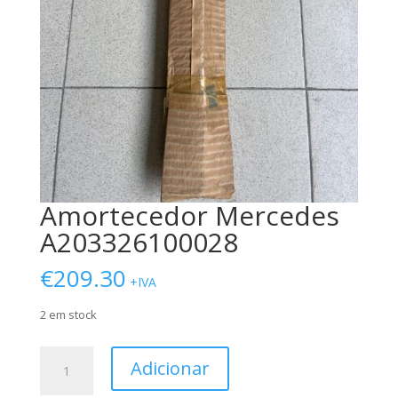
Amortecedor Mercedes
A203326100028
€
209.30
+IVA
2 em stock
Quantidade
Adicionar
de
Amortecedor