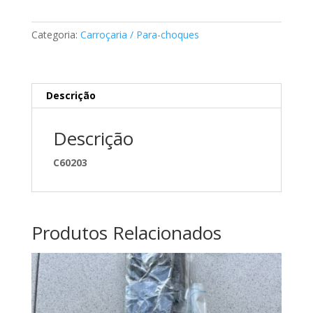
do
guarda
Categoria:
Carroçaria / Para-choques
Lamas
Mercedes
A2088890195
Descrição
Descrição
C60203
Produtos Relacionados