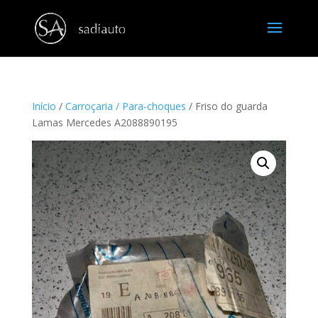
Início
/
Carroçaria / Para-choques
/ Friso do guarda
Lamas Mercedes A2088890195