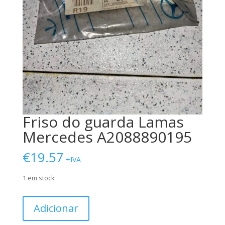
Friso do guarda Lamas
Mercedes A2088890195
€
19.57
+IVA
1 em stock
Quantidade
Adicionar
de
Friso