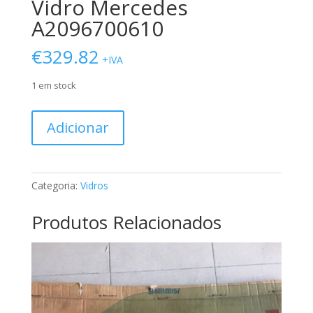
Vidro Mercedes
A2096700610
€
329.82
+IVA
1 em stock
Quantidade
Adicionar
de
Vidro
Mercedes
A2096700610
Categoria:
Vidros
Produtos Relacionados