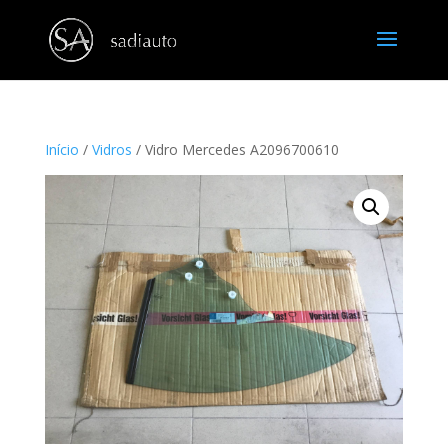
Início
/
Vidros
/ Vidro Mercedes A2096700610