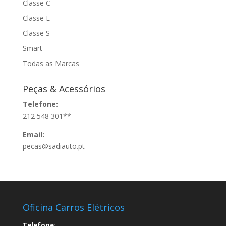
Classe C
Classe E
Classe S
Smart
Todas as Marcas
Peças & Acessórios
Telefone:
212 548 301**
Email:
pecas@sadiauto.pt
Oficina Carros Elétricos
Telefone: