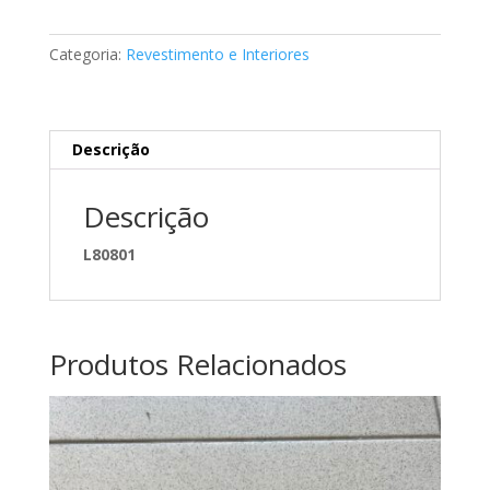
da
mala
Categoria:
Revestimento e Interiores
Mercedes
A2096902953
Descrição
Descrição
L80801
Produtos Relacionados