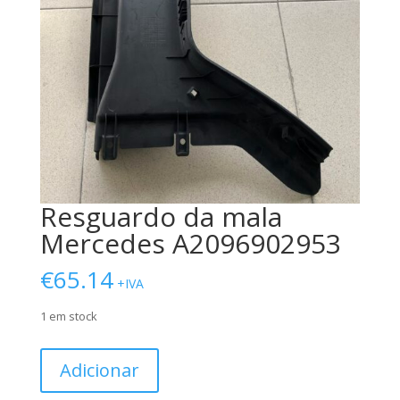
Resguardo da mala
Mercedes A2096902953
€
65.14
+IVA
1 em stock
Quantidade
Adicionar
de
Resguardo