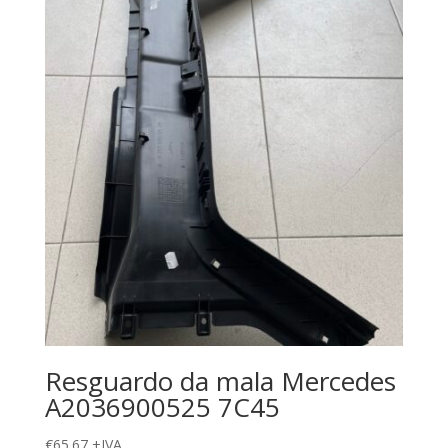
Resguardo da mala Mercedes
A2036900525 7C45
€
65.67
+IVA