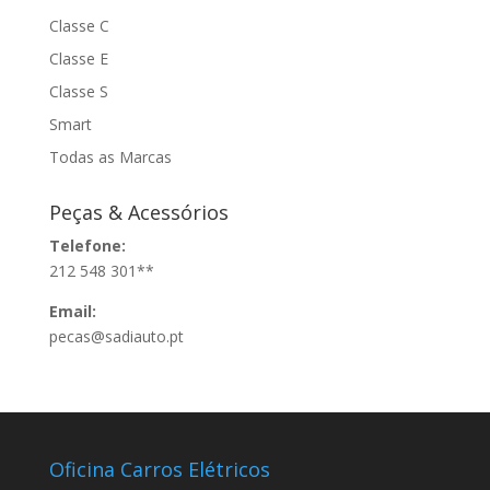
Classe C
Classe E
Classe S
Smart
Todas as Marcas
Peças & Acessórios
Telefone:
212 548 301**
Email:
pecas@sadiauto.pt
Oficina Carros Elétricos