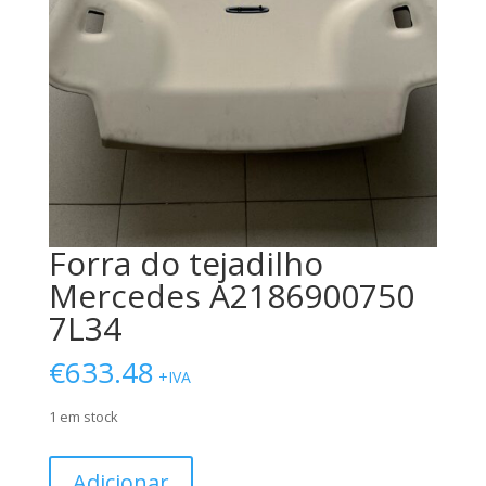
Forra do tejadilho
Mercedes A2186900750
7L34
€
633.48
+IVA
1 em stock
Quantidade
Adicionar