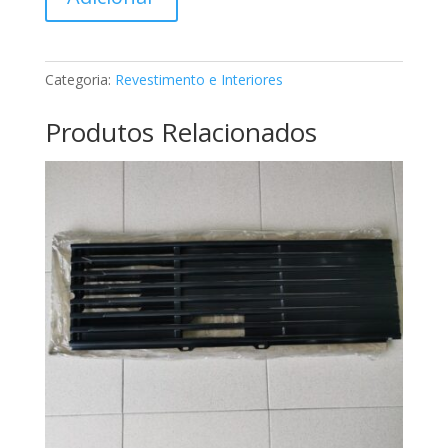
de
Forra
do
tejadilho
Categoria:
Revestimento e Interiores
Mercedes
A2186900750
Produtos Relacionados
7L34