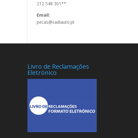
212 548 301**
Email:
pecas@sadiauto.pt
Livro de Reclamações
Eletrónico