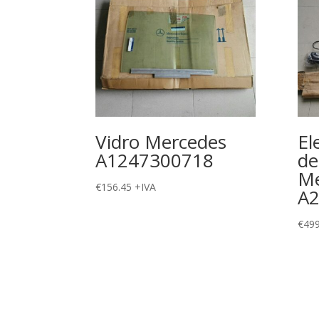
Vidro Mercedes
El
A1247300718
de
Me
€
156.45
+IVA
A
€
499