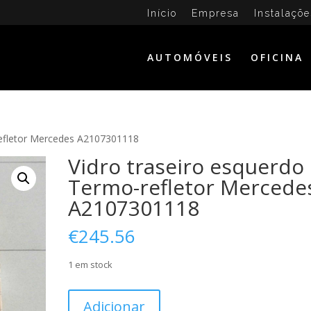
Início
Empresa
Instalaçõe
AUTOMÓVEIS
OFICINA
refletor Mercedes A2107301118
Vidro traseiro esquerdo
Termo-refletor Mercede
A2107301118
€
245.56
1 em stock
Quantidade
Adicionar