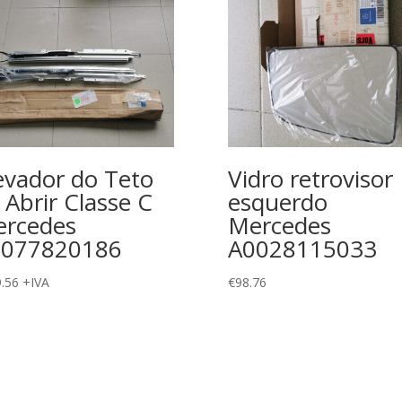
evador do Teto
Vidro retrovisor
 Abrir Classe C
esquerdo
rcedes
Mercedes
2077820186
A0028115033
.56
+IVA
€
98.76