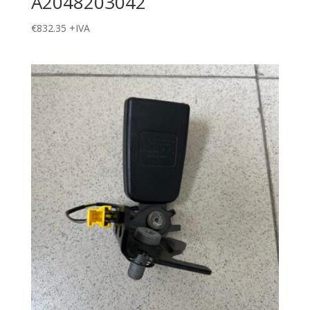
A2048203042
€
832.35
+IVA