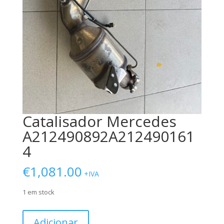
Catalisador Mercedes
A212490892A212490161
4
€
1,081.00
+IVA
1 em stock
Quantidade
Adicionar