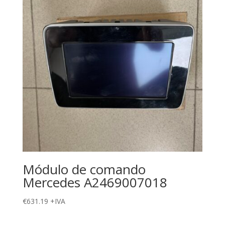
Módulo de comando
Mercedes A2469007018
€
631.19
+IVA