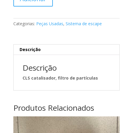
de
Catalisador
Mercedes
A212490892A2124901614
Categorias:
Peças Usadas
,
Sistema de escape
Descrição
Descrição
CLS catalisador, filtro de partículas
Produtos Relacionados