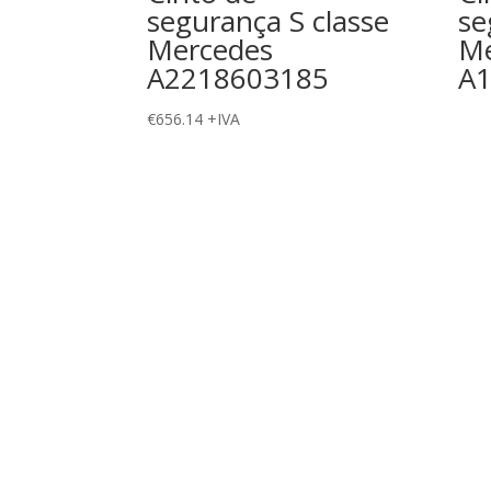
segurança S classe
se
Mercedes
Me
A2218603185
A
€
656.14
+IVA