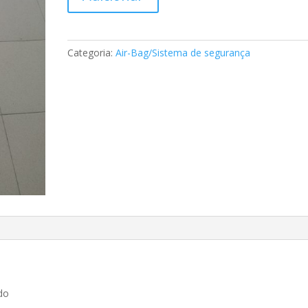
de
Air-
Bag
Mercedes
Categoria:
Air-Bag/Sistema de segurança
A2048600705
A2048600805
do