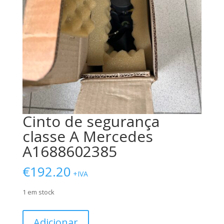
Cinto de segurança
classe A Mercedes
A1688602385
€
192.20
+IVA
1 em stock
Quantidade
Adicionar