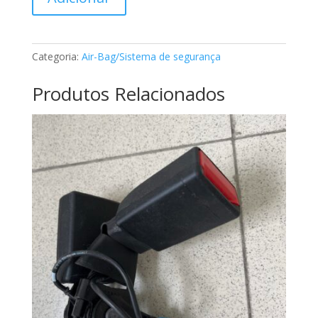
de
Cinto
de
segurança
Categoria:
Air-Bag/Sistema de segurança
classe
A
Produtos Relacionados
Mercedes
A1688602385