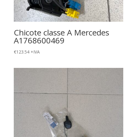
Chicote classe A Mercedes
A1768600469
€
123.54
+IVA