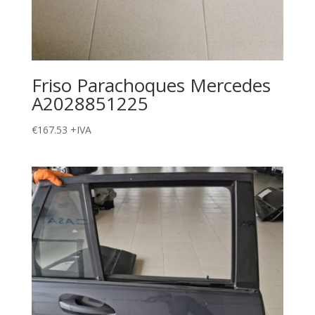
Friso Parachoques Mercedes
A2028851225
€
167.53
+IVA