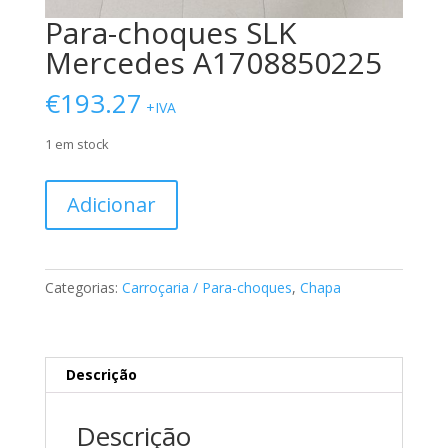
Para-choques SLK
Mercedes A1708850225
€
193.27
+IVA
1 em stock
Quantidade
Adicionar
de
Para-
choques
SLK
Categorias:
Carroçaria / Para-choques
,
Chapa
Mercedes
A1708850225
Descrição
Descrição