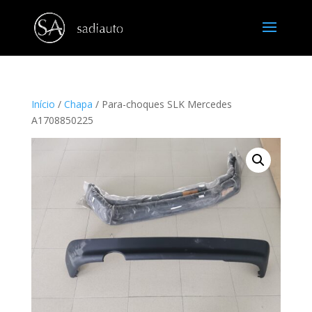
Início
/
Chapa
/ Para-choques SLK Mercedes
A1708850225