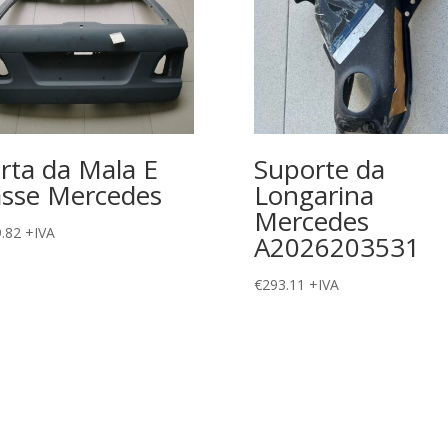
rta da Mala E
Suporte da
asse Mercedes
Longarina
Mercedes
.82
+IVA
A2026203531
€
293.11
+IVA