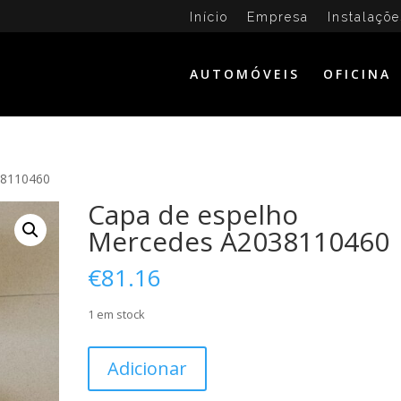
Início
Empresa
Instalaçõe
AUTOMÓVEIS
OFICINA
38110460
Capa de espelho
Mercedes A2038110460
€
81.16
1 em stock
Quantidade
Adicionar
de
Capa