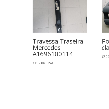
Travessa Traseira
Po
Mercedes
cl
A1696100114
€
329
€
192.86
+IVA