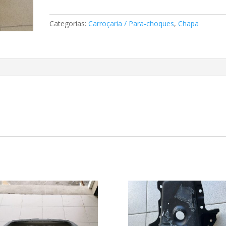
de
espelho
Categorias:
Carroçaria / Para-choques
,
Chapa
Mercedes
A2038110460