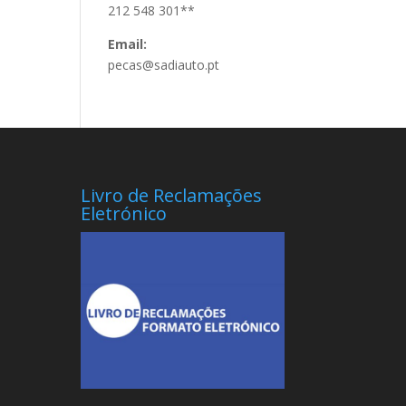
212 548 301**
Email:
pecas@sadiauto.pt
Livro de Reclamações
Eletrónico