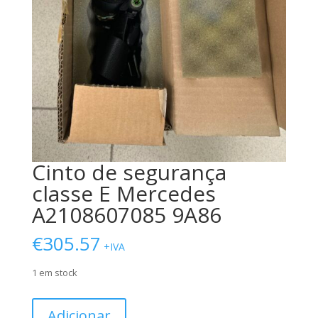
Cinto de segurança
classe E Mercedes
A2108607085 9A86
€
305.57
+IVA
1 em stock
Quantidade
Adicionar