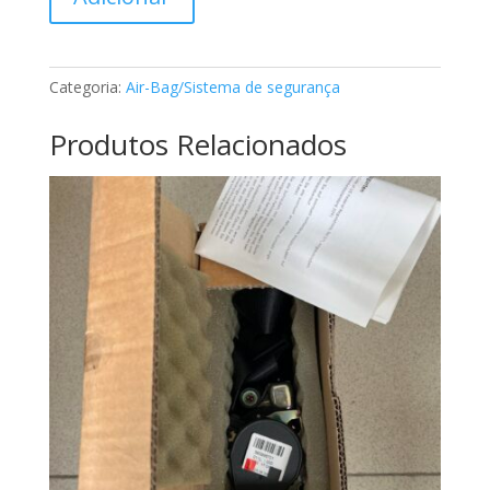
de
Cinto
de
segurança
Categoria:
Air-Bag/Sistema de segurança
classe
E
Produtos Relacionados
Mercedes
A2108607085
9A86