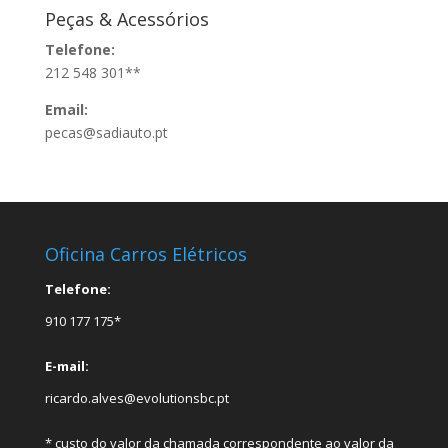
Peças & Acessórios
Telefone:
212 548 301**
Email:
pecas@sadiauto.pt
Oficina Carros Elétricos
Telefone:
910 177 175*
E-mail:
ricardo.alves@evolutionsbc.pt
* custo do valor da chamada correspondente ao valor da