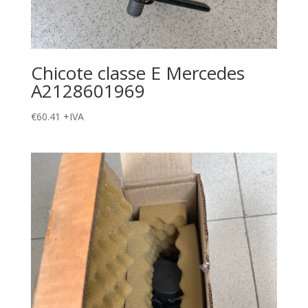
Chicote classe E Mercedes
A2128601969
€
60.41
+IVA