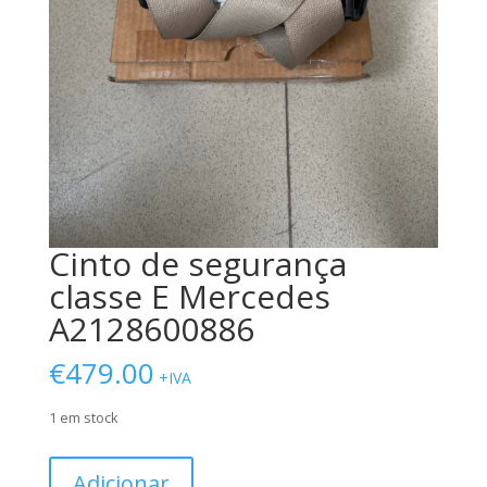
Cinto de segurança
classe E Mercedes
A2128600886
€
479.00
+IVA
1 em stock
Quantidade
Adicionar