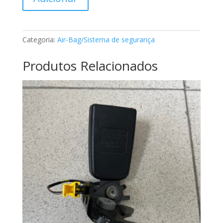
de
Cinto
de
segurança
Categoria:
Air-Bag/Sistema de segurança
classe
E
Produtos Relacionados
Mercedes
A2128600886