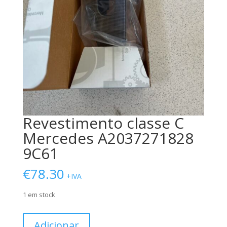
Revestimento classe C
Mercedes A2037271828
9C61
€
78.30
+IVA
1 em stock
Quantidade
Adicionar