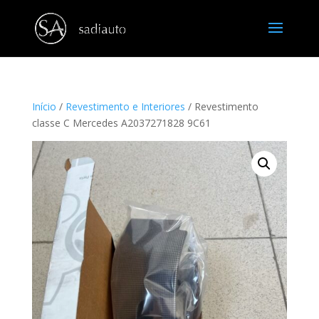
Início
/
Revestimento e Interiores
/ Revestimento
classe C Mercedes A2037271828 9C61