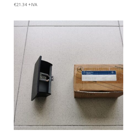
€
21.34
+IVA