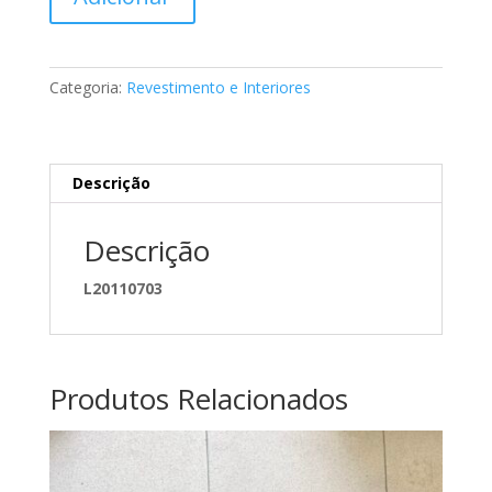
de
Revestimento
classe
C
Categoria:
Revestimento e Interiores
Mercedes
A2037271828
9C61
Descrição
Descrição
L20110703
Produtos Relacionados