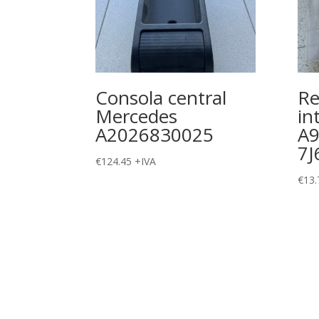
Consola central
Re
Mercedes
in
A2026830025
A
7J
€
124.45
+IVA
€
13.