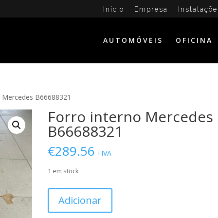
Início
Empresa
Instalaçõe
AUTOMÓVEIS
OFICINA
no Mercedes B66688321
Forro interno Mercedes
B66688321
€
289.56
+IVA
1 em stock
Quantidade
Adicionar
de
Forro