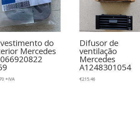
vestimento do
Difusor de
terior Mercedes
ventilação
9066920822
Mercedes
69
A1248301054
70
+IVA
€
215.46