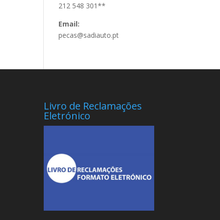
212 548 301**
Email:
pecas@sadiauto.pt
Livro de Reclamações
Eletrónico