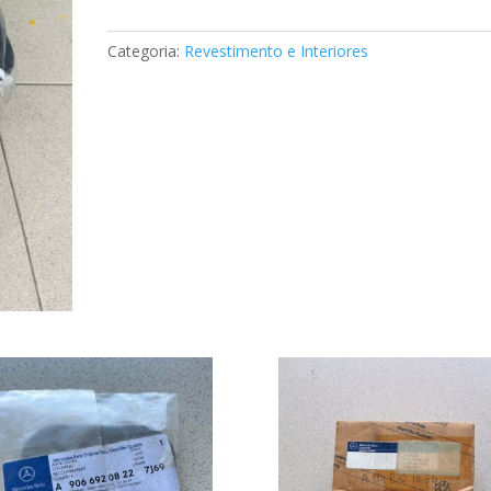
interno
Mercedes
Categoria:
Revestimento e Interiores
B66688321