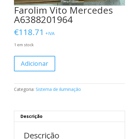
Farolim Vito Mercedes
A6388201964
€
118.71
+IVA
1 em stock
Quantidade
Adicionar
de
Farolim
Vito
Mercedes
Categoria:
Sistema de iluminação
A6388201964
Descrição
Descrição