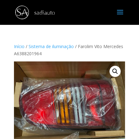
Início
/
Sistema de iluminação
/ Farolim Vito Mercedes
A6388201964