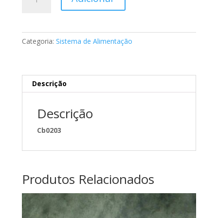
de
Filtro
de
combustível
Categoria:
Sistema de Alimentação
Mercedes
A612092000128
Descrição
Descrição
Cb0203
Produtos Relacionados