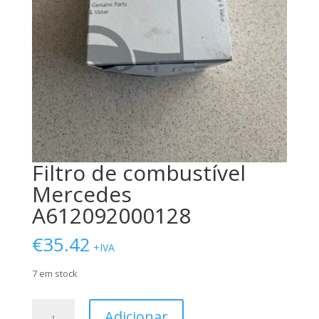
Filtro de combustível
Mercedes
A612092000128
€
35.42
+IVA
7 em stock
Quantidade
Adicionar