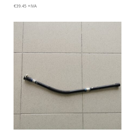
€
39.45
+IVA