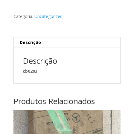
de
combustível
Categoria:
Uncategorized
Mercedes
A6280920101
Descrição
Descrição
cb0203
Produtos Relacionados