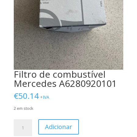
Filtro de combustível
Mercedes A6280920101
€
50.14
+IVA
2 em stock
Quantidade
Adicionar
de
Filtro