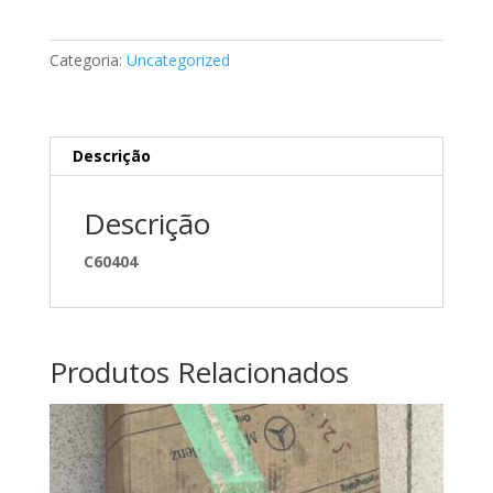
rolo
Mercedes
Categoria:
Uncategorized
A6317660241
Descrição
Descrição
C60404
Produtos Relacionados