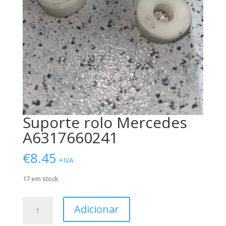
Suporte rolo Mercedes
A6317660241
€
8.45
+IVA
17 em stock
Quantidade
Adicionar
de
Suporte