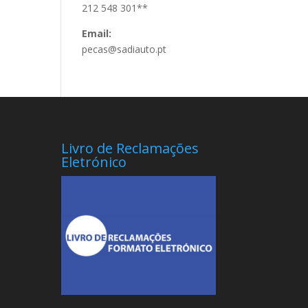
212 548 301**
Email:
pecas@sadiauto.pt
Livro de Reclamações
Eletrónico