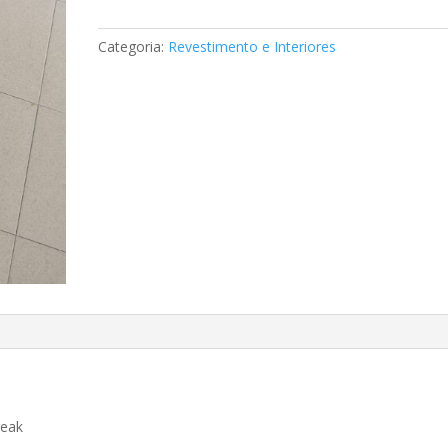
da
Mala
Categoria:
Revestimento e Interiores
Mercedes
Classe
C(W203)
Break
reak