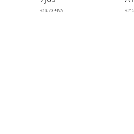
€
13.70
+IVA
€
215