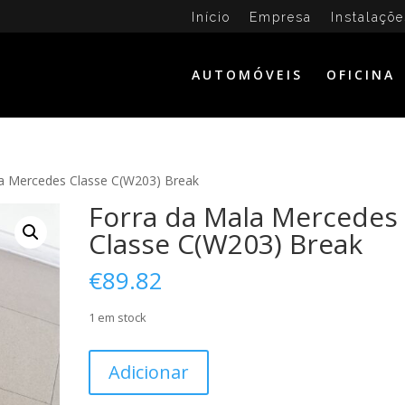
Início
Empresa
Instalaçõe
AUTOMÓVEIS
OFICINA
la Mercedes Classe C(W203) Break
Forra da Mala Mercedes
Classe C(W203) Break
€
89.82
1 em stock
Quantidade
Adicionar
de
Forra