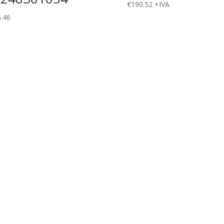
€
190.52
+IVA
.46