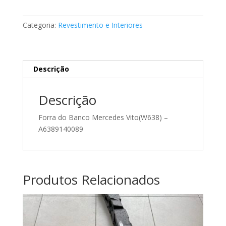
do
Banco
Categoria:
Revestimento e Interiores
Mercedes
A6389140089
Descrição
Descrição
Forra do Banco Mercedes Vito(W638) –
A6389140089
Produtos Relacionados