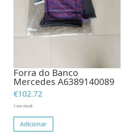
Forra do Banco
Mercedes A6389140089
€
102.72
1 em stock
Quantidade
Adicionar
de
Forra