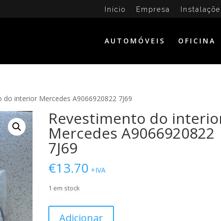
Início
Empresa
Instalaçõe
AUTOMÓVEIS
OFICINA
o do interior Mercedes A9066920822 7J69
Revestimento do interio
Mercedes A9066920822
7J69
€
13.70
+IVA
1 em stock
Quantidade
Adicionar