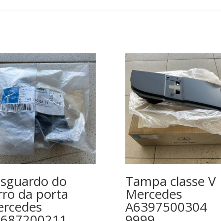
sguardo do
Tampa classe V
rro da porta
Mercedes
rcedes
A6397500304
1687200211
9999