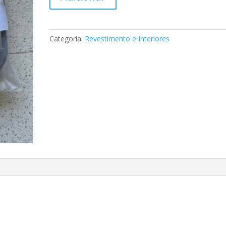
de
Revestimento
do
interior
Categoria:
Revestimento e Interiores
Mercedes
A9066920822
7J69