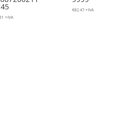
C45
€
82.47
+IVA
81
+IVA