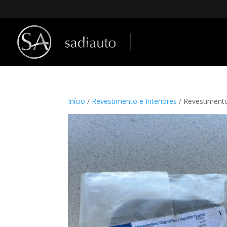
Início
/
Revestimento e Interiores
/ Revestiment