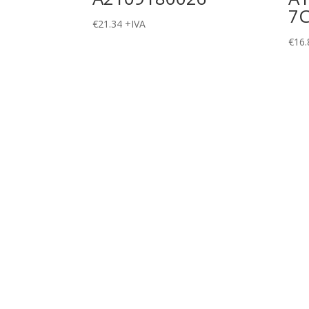
7
€
21.34
+IVA
€
16.