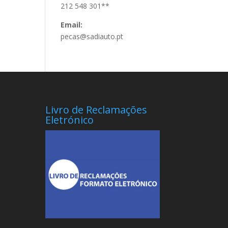
212 548 301**
Email:
pecas@sadiauto.pt
Livro de Reclamações
Eletrónico