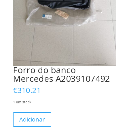
Forro do banco
Mercedes A2039107492
€
310.21
1 em stock
Quantidade
Adicionar
de
Forro