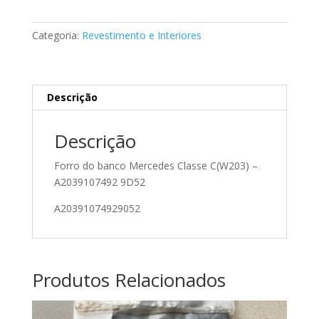
do
banco
Categoria:
Revestimento e Interiores
Mercedes
A2039107492
Descrição
Descrição
Forro do banco Mercedes Classe C(W203) –
A2039107492 9D52
A20391074929052
Produtos Relacionados