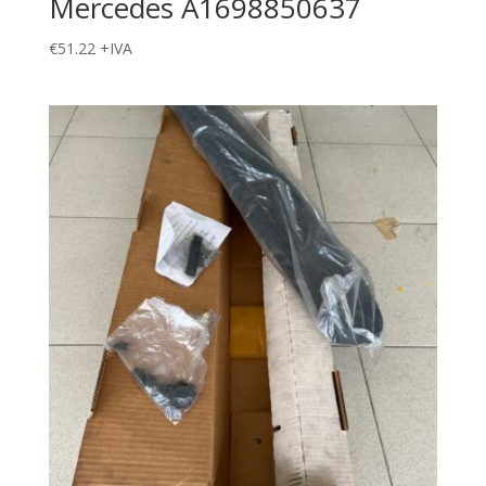
Mercedes A1698850637
€
51.22
+IVA