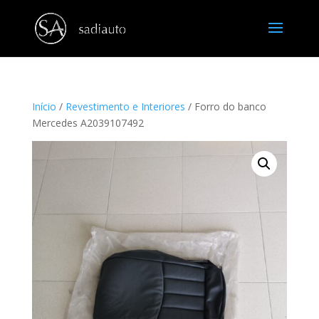
Início
/
Revestimento e Interiores
/ Forro do banco
Mercedes A2039107492