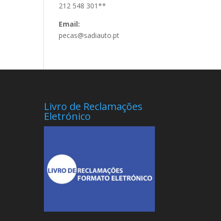
212 548 301**
Email:
pecas@sadiauto.pt
Livro de Reclamações
Eletrónico