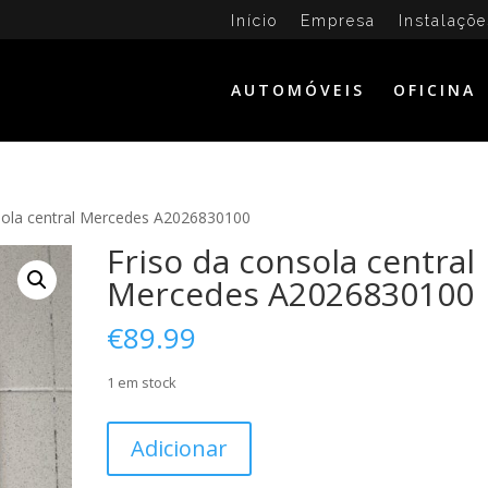
Início
Empresa
Instalaçõe
AUTOMÓVEIS
OFICINA
sola central Mercedes A2026830100
Friso da consola central
Mercedes A2026830100
€
89.99
1 em stock
Quantidade
Adicionar
de
Friso