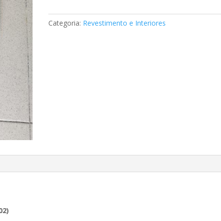
da
consola
Categoria:
Revestimento e Interiores
central
Mercedes
A2026830100
02)