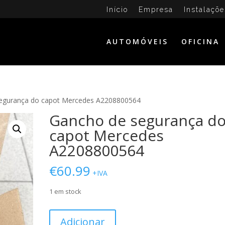
Início
Empresa
Instalaçõe
AUTOMÓVEIS
OFICINA
egurança do capot Mercedes A2208800564
Gancho de segurança d
capot Mercedes
A2208800564
€
60.99
+IVA
1 em stock
Quantidade
Adicionar