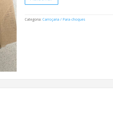
de
Gancho
de
segurança
Categoria:
Carroçaria / Para-choques
do
capot
Mercedes
A2208800564