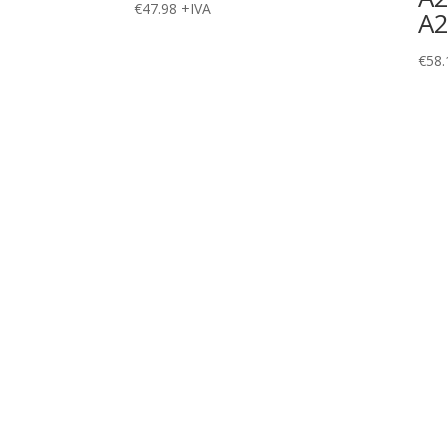
€
47.98
+IVA
A
€
58.