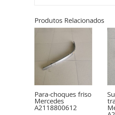
Produtos Relacionados
Para-choques friso
Su
Mercedes
tr
A2118800612
Me
A