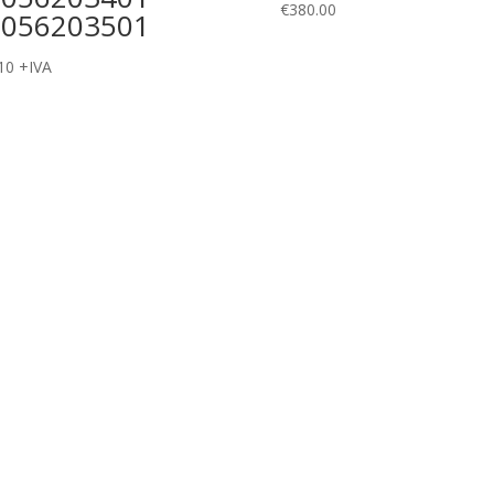
€
380.00
2056203501
10
+IVA