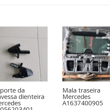
porte da
Mala traseira
avessa dienteira
Mercedes
rcedes
A1637400905
2056203401