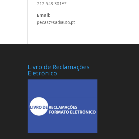
212 548 301**
Email:
pecas@sadiauto.pt
Livro de Reclamações
Eletrónico