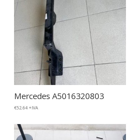
Mercedes A5016320803
€
52.64
+IVA