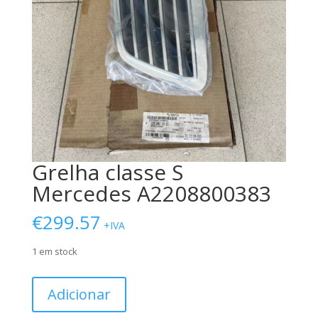
Grelha classe S
Mercedes A2208800383
€
299.57
+IVA
1 em stock
Quantidade
Adicionar
de
Grelha