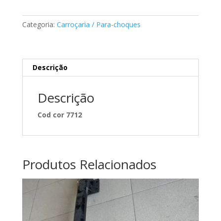
classe
S
Categoria:
Carroçaria / Para-choques
Mercedes
A2208800383
Descrição
Descrição
Cod cor 7712
Produtos Relacionados