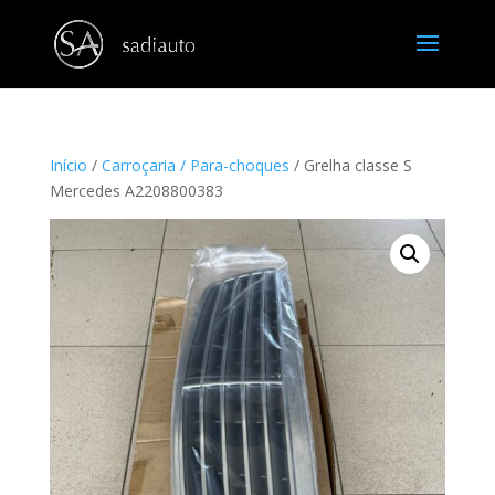
Início
/
Carroçaria / Para-choques
/ Grelha classe S
Mercedes A2208800383