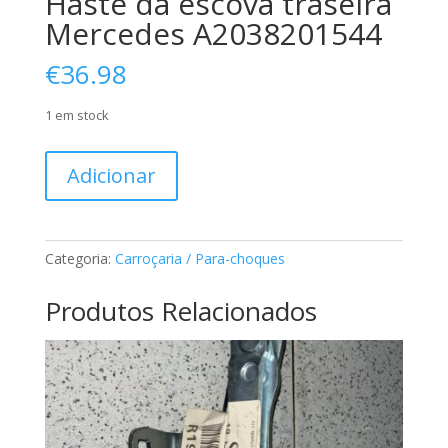
Haste da escova traseira
Mercedes A2038201544
€
36.98
1 em stock
Quantidade
Adicionar
de
Haste
da
escova
Categoria:
Carroçaria / Para-choques
traseira
Mercedes
Produtos Relacionados
A2038201544