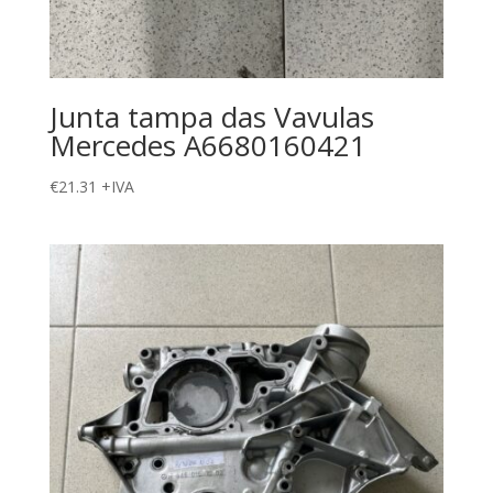
Junta tampa das Vavulas
Mercedes A6680160421
€
21.31
+IVA