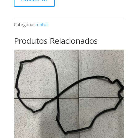
de
Junta
coletor
de
Categoria:
motor
admissão
Mercedes
Produtos Relacionados
A1201410280