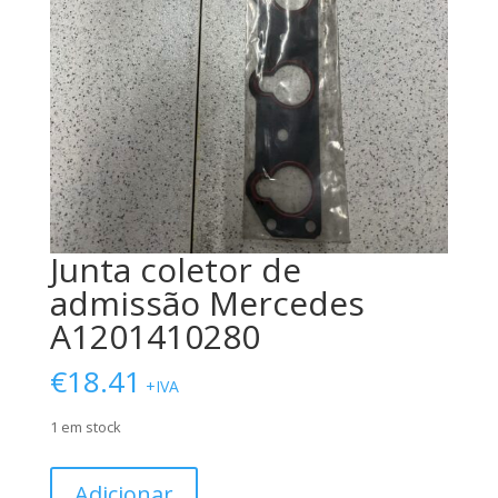
Junta coletor de
admissão Mercedes
A1201410280
€
18.41
+IVA
1 em stock
Quantidade
Adicionar