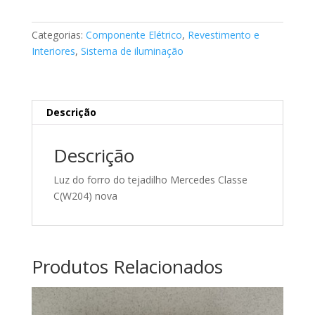
interior
Mercedes
Categorias:
Componente Elétrico
,
Revestimento e
A2048205901
Interiores
,
Sistema de iluminação
Descrição
Descrição
Luz do forro do tejadilho Mercedes Classe
C(W204) nova
Produtos Relacionados