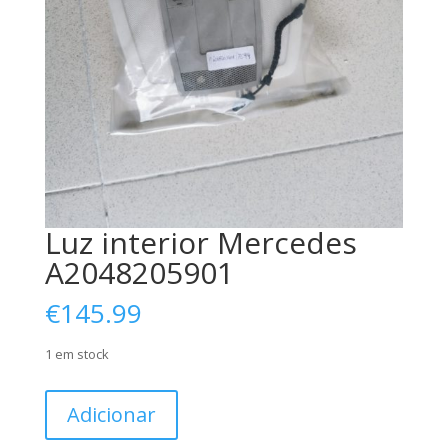
Luz interior Mercedes
A2048205901
€
145.99
1 em stock
Quantidade
Adicionar
de
Luz