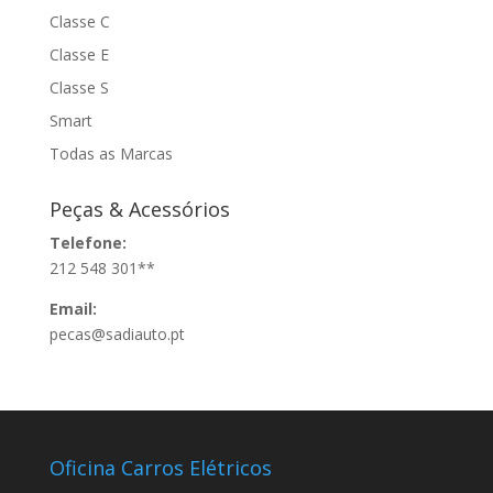
Classe C
Classe E
Classe S
Smart
Todas as Marcas
Peças & Acessórios
Telefone:
212 548 301**
Email:
pecas@sadiauto.pt
Oficina Carros Elétricos