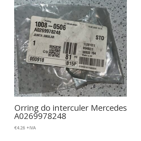
Orring do interculer Mercedes
A0269978248
€
4.26
+IVA