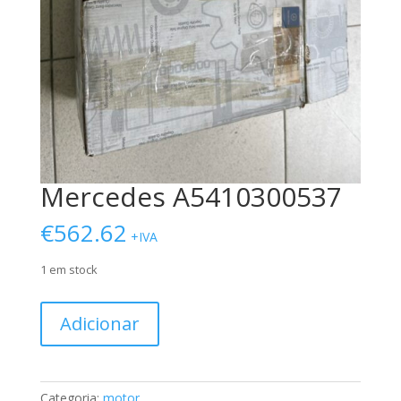
Mercedes A5410300537
€
562.62
+IVA
1 em stock
Quantidade
Adicionar
de
Mercedes
A5410300537
Categoria:
motor