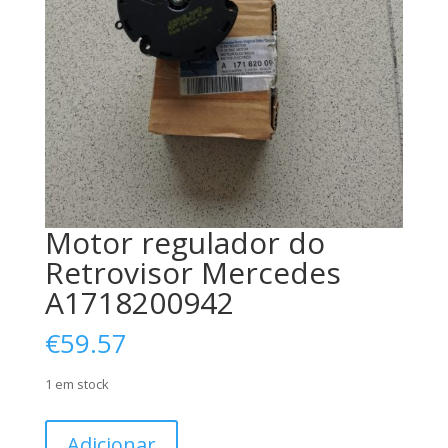
Motor regulador do
Retrovisor Mercedes
A1718200942
€
59.57
1 em stock
Quantidade
Adicionar