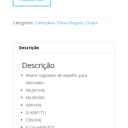
de
Motor
regulador
do
Categorias:
Carroçaria / Para-choques
,
Chapa
Retrovisor
Mercedes
A1718200942
Descrição
Descrição
Motor regulador de espelho para
Mercedes:
ML(W164)
ML(W166)
A(W169)
SLK(W171)
C(W204)
E-Coupé(W207)