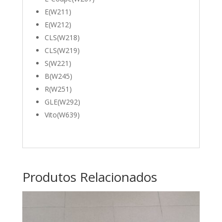
E(W211)
E(W212)
CLS(W218)
CLS(W219)
S(W221)
B(W245)
R(W251)
GLE(W292)
Vito(W639)
Produtos Relacionados