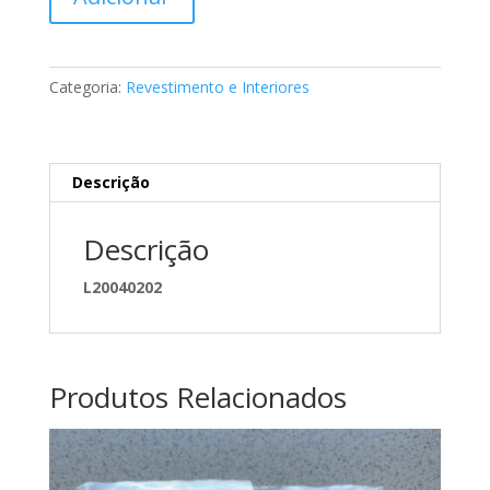
de
Palas
solar
interior
Categoria:
Revestimento e Interiores
Mercedes
A2118100910
7F85
Descrição
Descrição
L20040202
Produtos Relacionados