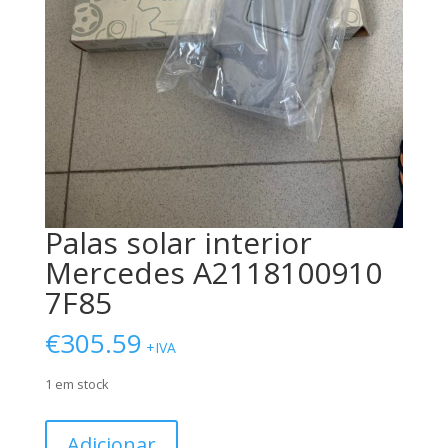
Palas solar interior
Mercedes A2118100910
7F85
€
305.59
+IVA
1 em stock
Quantidade
Adicionar