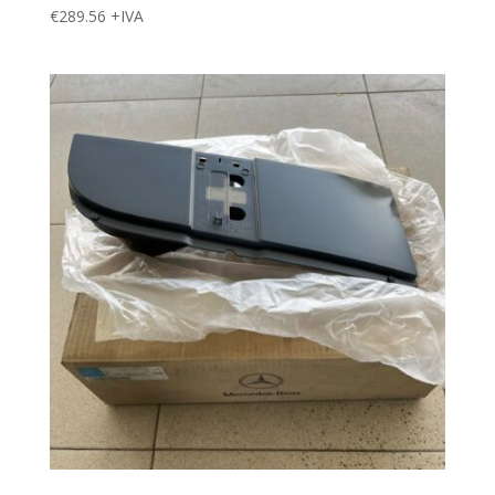
€
289.56
+IVA