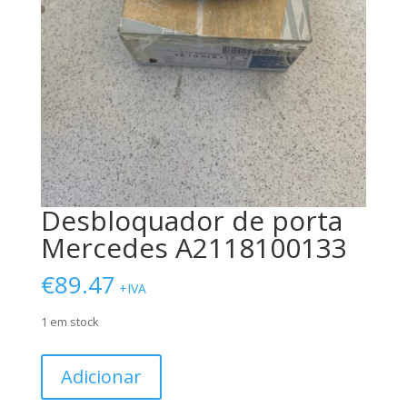
Desbloquador de porta
Mercedes A2118100133
€
89.47
+IVA
1 em stock
Quantidade
Adicionar
de
Desbloquador