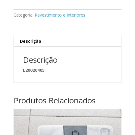
de
porta
Categoria:
Revestimento e Interiores
Mercedes
A2118100133
Descrição
Descrição
L20020405
Produtos Relacionados