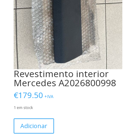
Revestimento interior
Mercedes A2026800998
€
179.50
+IVA
1 em stock
Quantidade
Adicionar
de
Revestimento