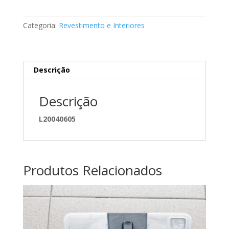
interior
Mercedes
Categoria:
Revestimento e Interiores
A2026800998
Descrição
Descrição
L20040605
Produtos Relacionados