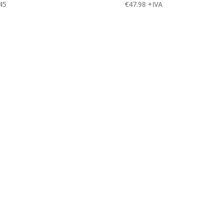
45
€
47.98
+IVA