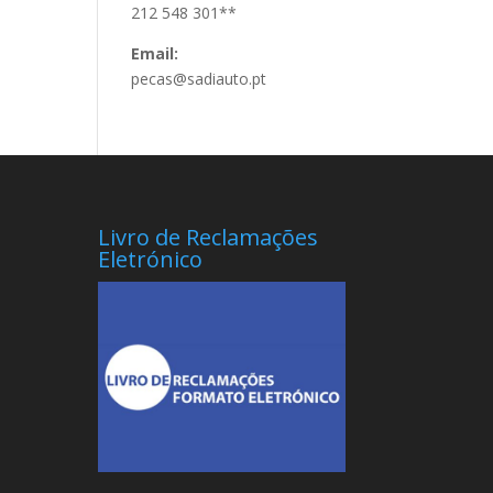
212 548 301**
Email:
pecas@sadiauto.pt
Livro de Reclamações
Eletrónico