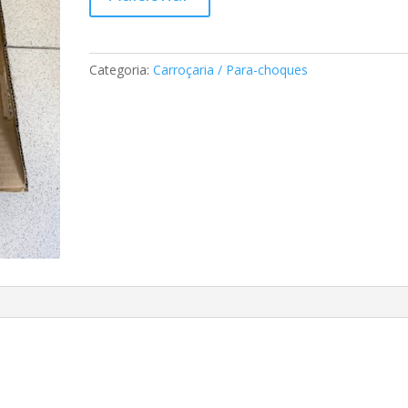
de
Friso
Guarda
Lamas
Categoria:
Carroçaria / Para-choques
Mercedes
A2016905340
7700