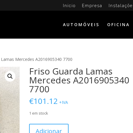
Início
Empresa
Instalaçõe
AUTOMÓVEIS
OFICINA
a Lamas Mercedes A2016905340 7700
Friso Guarda Lamas
Mercedes A2016905340
7700
€
101.12
+IVA
1 em stock
Quantidade
Adicionar