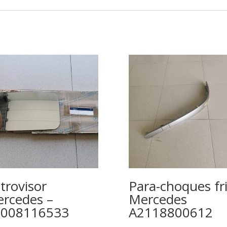
trovisor
Para-choques fr
rcedes –
Mercedes
0008116533
A2118800612