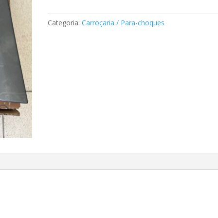
Guarda
Lamas
Categoria:
Carroçaria / Para-choques
Mercedes
A2016905440