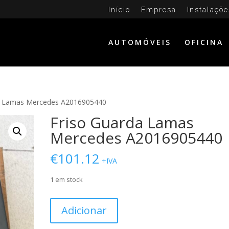
Início
Empresa
Instalaçõe
AUTOMÓVEIS
OFICINA
da Lamas Mercedes A2016905440
Friso Guarda Lamas
Mercedes A2016905440
€
101.12
+IVA
1 em stock
Quantidade
Adicionar
de
Friso