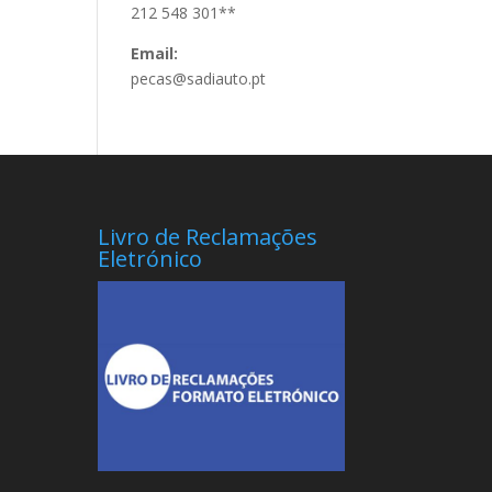
212 548 301**
Email:
pecas@sadiauto.pt
Livro de Reclamações
Eletrónico