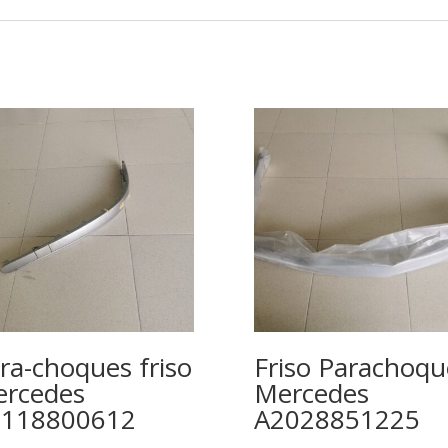
ra-choques friso
Friso Parachoqu
rcedes
Mercedes
2118800612
A2028851225