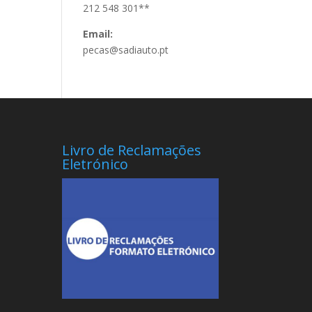
212 548 301**
Email:
pecas@sadiauto.pt
Livro de Reclamações
Eletrónico