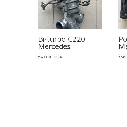
Bi-turbo C220
Po
Mercedes
Me
€
480.00
+IVA
€
560