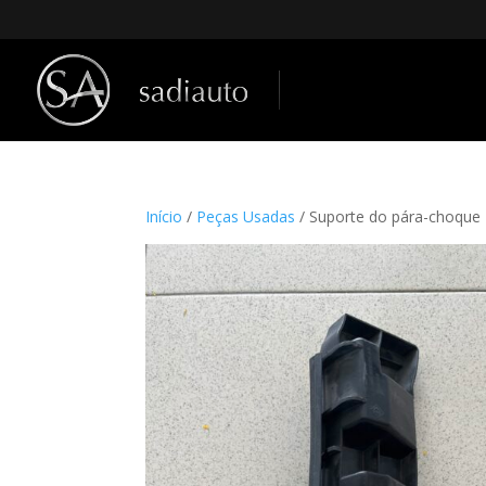
Início
/
Peças Usadas
/ Suporte do pára-choqu