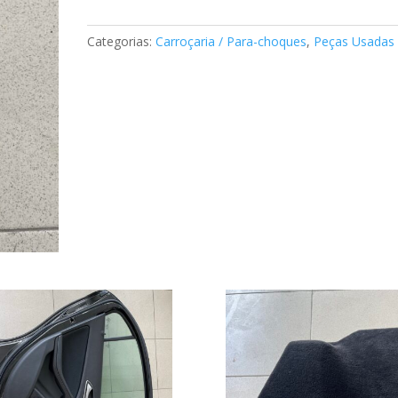
do
pára-
Categorias:
Carroçaria / Para-choques
,
Peças Usadas
choque
Mercedes
A2048860013