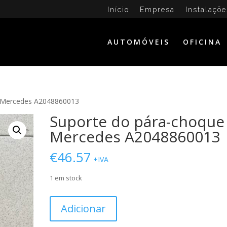
Início
Empresa
Instalaçõe
AUTOMÓVEIS
OFICINA
e Mercedes A2048860013
Suporte do pára-choque
Mercedes A2048860013
€
46.57
+IVA
1 em stock
Quantidade
Adicionar
de
Suporte