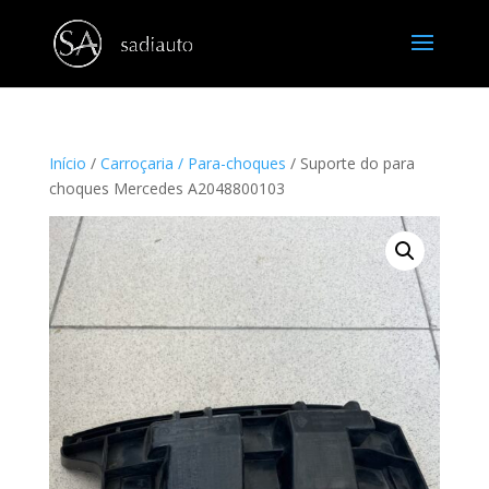
Início
/
Carroçaria / Para-choques
/ Suporte do para
choques Mercedes A2048800103