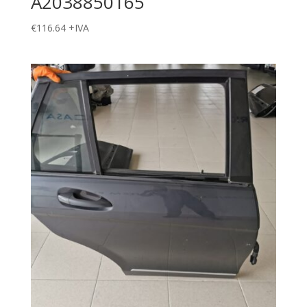
A2038850165
€
116.64
+IVA