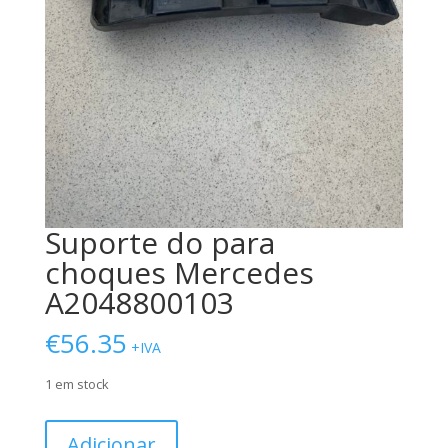
Suporte do para
choques Mercedes
A2048800103
€
56.35
+IVA
1 em stock
Quantidade
Adicionar