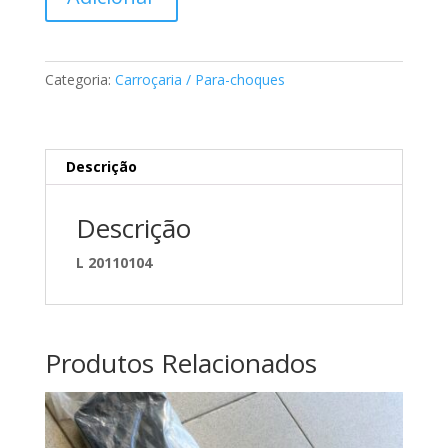
de
Suporte
do
para
Categoria:
Carroçaria / Para-choques
choques
Mercedes
A2048800103
Descrição
Descrição
L 20110104
Produtos Relacionados