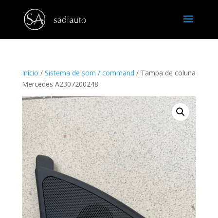
Início
/
Sistema de som / command
/ Tampa de coluna
Mercedes A2307200248