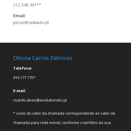
212 548 301**
Email:
pecas@sadiauto.pt
Oficina Carros Elétricos
Telefone:
910 177 175*
E-mail:
ricardo.alves@evolutionsbc.pt
* custo do valor da chamada correspondente ao valor da
chamada para rede móvel, conforme o tarifário da sua