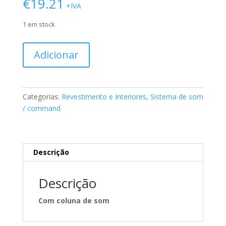
€
19.21
+IVA
1 em stock
Quantidade
Adicionar
de
Tampa
de
coluna
Categorias:
Revestimento e Interiores
,
Sistema de som
Mercedes
/ command
A2307200248
Descrição
Descrição
Com coluna de som